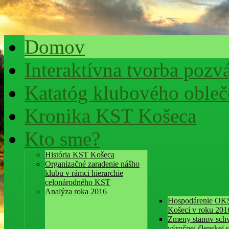
Domov
Interaktívna tvorba pozv
Katatóg klubového obleč
Kronika KST Košeca
Kto sme?
História KST Košeca
Organizačné zaradenie nášho
klubu v rámci hierarchie
celonárodného KST
Analýza roka 2016
Hospodárenie OK
Košeci v roku 201
Zmeny stanov schv
výročnej členskej 