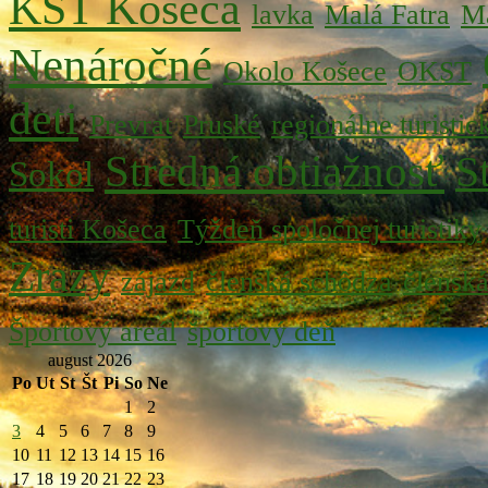
KST Košeca
lavka
Malá Fatra
Ma
Nenáročné
Okolo Košece
OKST
deti
Prevrat
Pruské
regionálne turistic
Stredná obtiažnosť
S
Sokol
turisti Košeca
Týždeň spoločnej turistiky
Zrazy
zájazd
členská schôdza
člensk
Športový areál
športový deň
august 2026
Po
Ut
St
Št
Pi
So
Ne
1
2
3
4
5
6
7
8
9
10
11
12
13
14
15
16
17
18
19
20
21
22
23