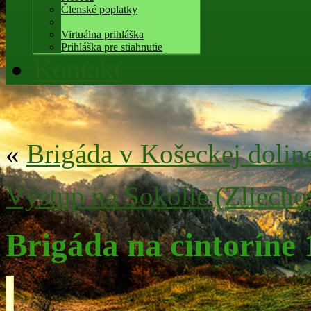
Členské poplatky
Virtuálna prihláška
Prihláška pre stiahnutie
Kontakt
«
Brigáda v Košeckej dolin
Výstup na Sokolie (Zliecho
Brigáda na cintoríne 