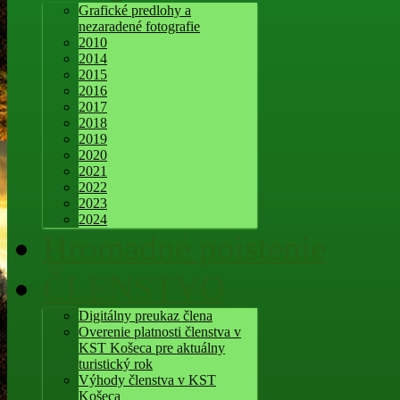
Grafické predlohy a
nezaradené fotografie
2010
2014
2015
2016
2017
2018
2019
2020
2021
2022
2023
2024
Hromadné poistenie
ČLENSTVO
Digitálny preukaz člena
Overenie platnosti členstva v
KST Košeca pre aktuálny
turistický rok
Výhody členstva v KST
Košeca