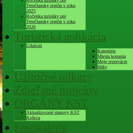
Ročenka turistiky pre
Trenčiansky región v roku
2025
Ročenka turistiky pre
Trenčiansky región v roku
2026
Turistická aplikácia
Udalosti
Kategórie
Miesta konania
Moje rezervácie
štítky
Užitočné odkazy
Zdieľané projekty
ORGÁNY KST
Aktualizované stanovy KST
Košeca
Fotogalérie