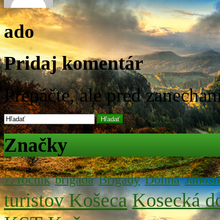
ado
Pridaj komentár
Prepáčte, ale pred zanecha
Hľadať
Značky
7. ročník
brigada
Brigády
Dolina
Jánoší
turistov Košeca
Kosecká do