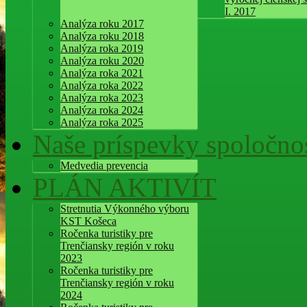
I. 2017
Analýza roku 2017
Analýza roku 2018
Analýza roka 2019
Analýza roku 2020
Analýza roka 2021
Analýza roka 2022
Analýza roka 2023
Analýza roka 2024
Analýza roka 2025
Naše príspevky spoločnos
Medvedia prevencia
PLÁN AKTIVÍT
Stretnutia Výkonného výboru
KST Košeca
Ročenka turistiky pre
Trenčiansky región v roku
2023
Ročenka turistiky pre
Trenčiansky región v roku
2024