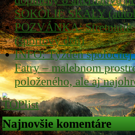
SOKOLIE SKALY (autob
POZVÁNKA: Stretnutie tu
(športový deň)
INFO: Týždeň spoločnej t
Fatry – malebnom prostre
položeného, ale aj najoh
Najnovšie komentáre