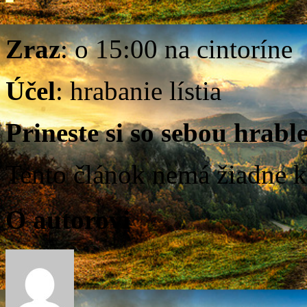
Zraz
: o 15:00 na cintoríne
Účel
: hrabanie lístia
Prineste si so sebou hrable
Tento článok nemá žiadne k
O autorovi