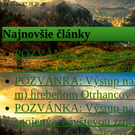
24
25
26
27
28
29
30
31
« jún
Najnovšie články
POZVÁNKA: Výstup na v
v Krivánskej časti pohor
POZVÁNKA: Výstup na v
m) hrebeňom Otrhancov 
POZVÁNKA: Výstup na
spojený s návštevou z
doplnený o alternatívu pr