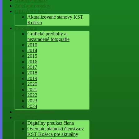
Užitočné odkazy
Zdieľané projekty
ORGÁNY KST
Aktualizované stanovy KST
Košeca
Fotogalérie
Grafické predlohy a
nezaradené fotografie
2010
2014
2015
2016
2017
2018
2019
2020
2021
2022
2023
2024
Hromadné poistenie
ČLENSTVO
Digitálny preukaz člena
Overenie platnosti členstva v
KST Košeca pre aktuálny