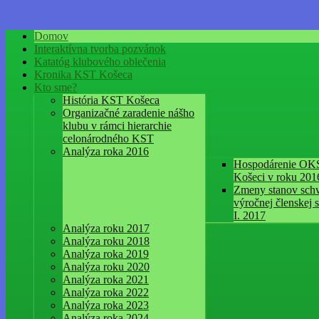
Domov
Interaktívna tvorba pozvánok
Katatóg klubového oblečenia
Kronika KST Košeca
Kto sme?
História KST Košeca
Organizačné zaradenie nášho
klubu v rámci hierarchie
celonárodného KST
Analýza roka 2016
Hospodárenie OK
Košeci v roku 201
Zmeny stanov schv
výročnej členskej 
I. 2017
Analýza roku 2017
Analýza roku 2018
Analýza roka 2019
Analýza roku 2020
Analýza roka 2021
Analýza roka 2022
Analýza roka 2023
Analýza roka 2024