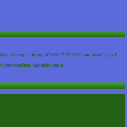
adky novej via ferraty SOKOLIE SKALY (autobusový zájazd)
j najohrozenejšieho národného parku