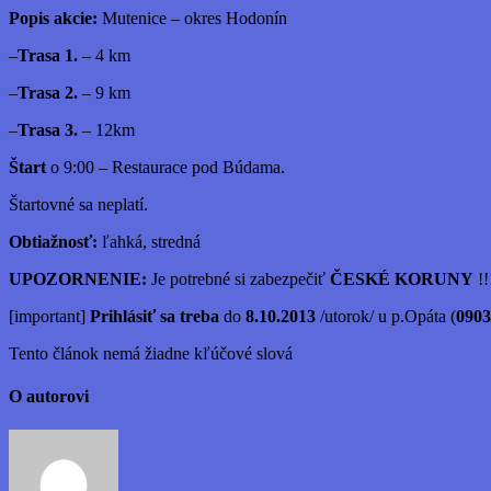
Popis akcie:
Mutenice – okres Hodonín
–
Trasa 1.
– 4 km
–
Trasa 2.
– 9 km
–
Trasa 3.
– 12km
Štart
o 9:00 – Restaurace pod Búdama.
Štartovné sa neplatí.
Obtiažnosť:
ľahká, stredná
UPOZORNENIE:
Je potrebné si zabezpečiť
ČESKÉ KORUNY
!!
[important]
Prihlásiť sa treba
do
8.10.2013
/utorok/ u p.Opáta (
0903
Tento článok nemá žiadne kľúčové slová
O autorovi