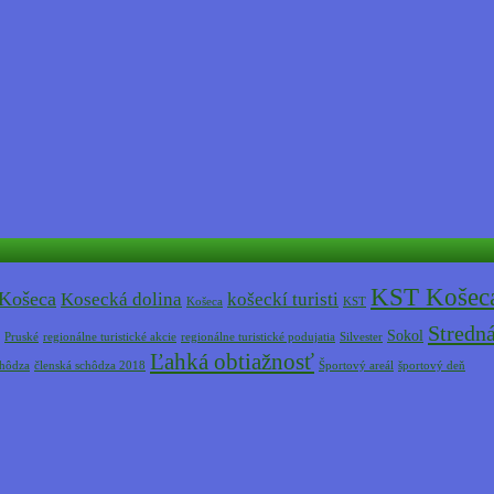
KST Košec
 Košeca
Kosecká dolina
košeckí turisti
Košeca
KST
Stredná
Sokol
Pruské
regionálne turistické akcie
regionálne turistické podujatia
Silvester
Ľahká obtiažnosť
chôdza
členská schôdza 2018
Športový areál
športový deň