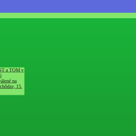
ST a TOM v
6
álené na
schôdze, 15.