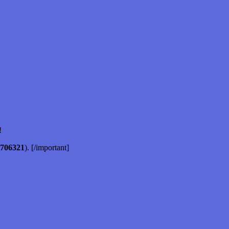
!
706321
). [/important]