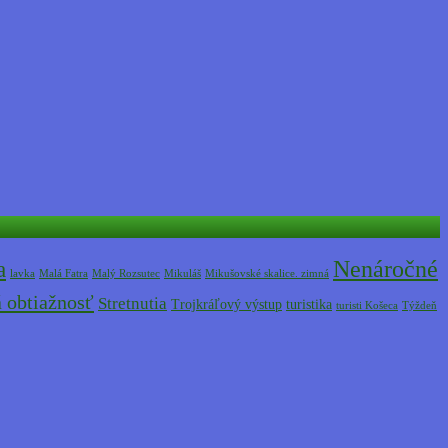
Nenáročné
a
lavka
Malá Fatra
Malý Rozsutec
Mikuláš
Mikušovské skalice. zimná
 obtiažnosť
Stretnutia
Trojkráľový výstup
turistika
turisti Košeca
Týždeň