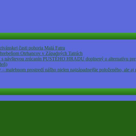
ánskej časti pohoria Malá Fatra
rebeňom Otrhancov v Západných Tatrách
vštevou zrúcanín PUSTÉHO HRADU doplnený o alternatívu prehli
deň)
ry – malebnom prostredí nášho nielen najzápadnejšie položeného, ale a