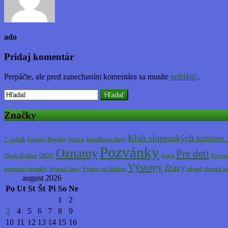
ado
Pridaj komentár
Prepáčte, ale pred zanechaním komentára sa musíte
prihlásiť
.
Hľadať
Značky
Klub slovenských turistov
7. ročník
brigada
Brigády
Dolina
Jánošíkové diery
Pozvánky
Oznamy
Pre deti
Okolo Košece
OKST
praca
Prevrat
Výstupy
Zrazy
spoločnej turistiky
Vysoké Tatry
Výstup na Strážov
zájazd
členská s
august 2026
Po
Ut
St
Št
Pi
So
Ne
1
2
3
4
5
6
7
8
9
10
11
12
13
14
15
16