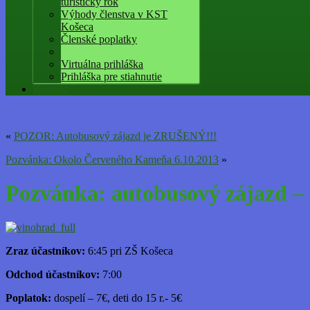
turistický rok
Výhody členstva v KST
Košeca
Členské poplatky
Virtuálna prihláška
Prihláška pre stiahnutie
Kontakt
«
POZOR: Autobusový zájazd je ZRUŠENÝ!!!
Pozvánka: Okolo Červeného Kameňa 6.10.2013
»
Pozvánka: autobusový zájazd –
Zraz účastníkov:
6:45 pri ZŠ Košeca
Odchod účastníkov:
7:00
Poplatok:
dospelí – 7€, deti do 15 r.- 5€