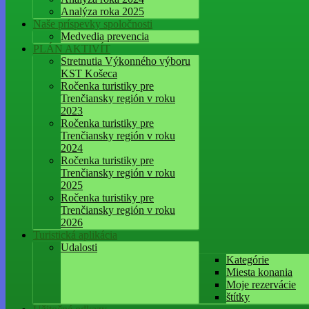
Analýza roka 2025
Naše príspevky spoločnosti
Medvedia prevencia
PLÁN AKTIVÍT
Stretnutia Výkonného výboru
KST Košeca
Ročenka turistiky pre
Trenčiansky región v roku
2023
Ročenka turistiky pre
Trenčiansky región v roku
2024
Ročenka turistiky pre
Trenčiansky región v roku
2025
Ročenka turistiky pre
Trenčiansky región v roku
2026
Turistická aplikácia
Udalosti
Kategórie
Miesta konania
Moje rezervácie
štítky