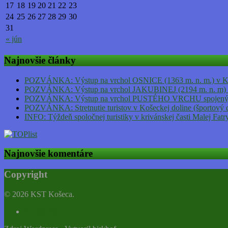
17
18
19
20
21
22
23
24
25
26
27
28
29
30
31
« jún
Najnovšie články
POZVÁNKA: Výstup na vrchol OSNICE (1363 m. n. m.) v Kriv
POZVÁNKA: Výstup na vrchol JAKUBINEJ (2194 m. n. m) h
POZVÁNKA: Výstup na vrchol PUSTÉHO VRCHU spojený s ná
POZVÁNKA: Stretnutie turistov v Košeckej doline (športový 
INFO: Týždeň spoločnej turistiky v krivánskej časti Malej Fat
Najnovšie komentáre
Copyright
© 2026 KST Košeca.
^ NAHOR ^