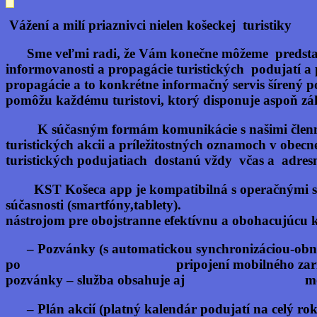
Vážení a milí priaznivci nielen košeckej turistiky
Sme veľmi radi, že Vám konečne môžeme predsta
informovanosti a propagácie turistických podujatí a
propagácie a to konkrétne informačný servis šírený 
pomôžu každému turistovi, ktorý disponuje aspoň z
K súčasným formám komunikácie s našimi členmi pro
turistických akcii a príležitostných oznamoch v obecn
turistických podujatiach dostanú vždy včas a adre
KST Košeca app
je kompatibilná s operačnými s
súčasnosti (smartfóny,tablety). 
nástrojom pre obojstranne efektívnu a obohacujúcu 
–
Pozvánky
(s automatickou synchronizácio
po pripojení mobilného zariadenia 
pozvánky – služba obsahuje aj možnosť not
–
Plán akcií
(platný kalendár podujatí na