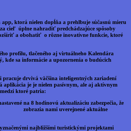
 app
, ktorá nielen dopĺňa a prehlbuje súčasnú mieru
á za cieľ úplne nahradiť predchádzajúce spôsoby
šíriť a obohatiť o rôzne inovatívne funkcie, ktoré
 profilu, tlačeného aj virtuálneho Kalendára
vný, kde sa informácie a upozornenia o budúcich
pracuje drvivá väčšina inteligentných zariadení
elen pasívnym, ale aj aktívnym
medzi ktoré patria:
 na 8 hodinovú aktualizáciu zabezpečia, že
azia nami uverejnené aktuálne
 najbližšími turistickými projektami