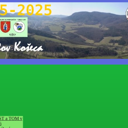
ST a TOM v
6