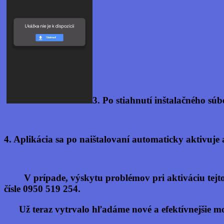
3. Po stiahnutí inštalačného sú
4. Aplikácia sa po naištalovaní automaticky akti
V prípade, výskytu problémov pri aktiváciu tejto
čísle
0950 519 254
.
Už teraz vytrvalo hľadáme nové a efektívnejšie možn