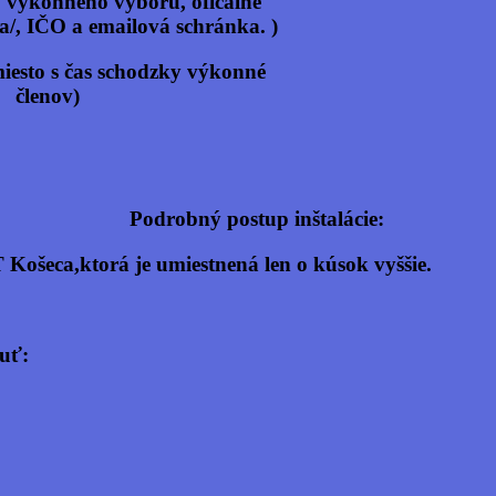
 členov výkonného výboru, oficálne sídlo z
emailová schránka. )
čené miesto s čas schodzky výkonné 
ov)
Podrobný postup inštalácie:
 Košeca,ktorá je umiestnená len o kúsok vyššie.
nuť: