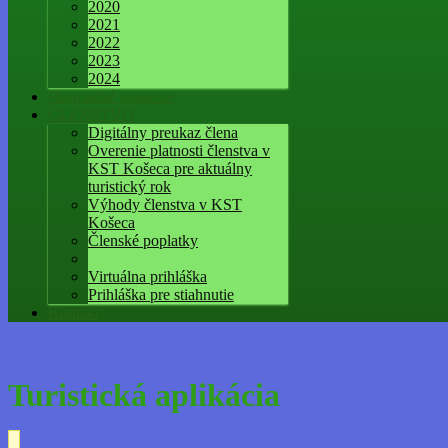
2020
2021
2022
2023
2024
Hromadné poistenie
ČLENSTVO
Digitálny preukaz člena
Overenie platnosti členstva v
KST Košeca pre aktuálny
turistický rok
Výhody členstva v KST
Košeca
Členské poplatky
Virtuálna prihláška
Prihláška pre stiahnutie
Kontakt
Turistická aplikácia