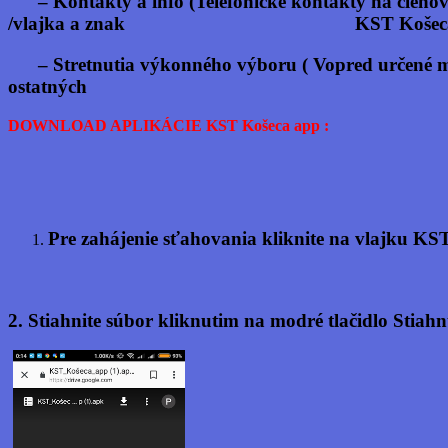
–
Kontakty a info
(Telefónické kontakty na
/vlajka a znak KST Košeca/, IČO a 
–
Stretnutia výkonného výboru
( Vopred ur
ostatných člen
DOWNLOAD APLIKÁCIE KST Košeca app :
Pre zahájenie sťahovania kliknite na vlajku KST
2. Stiahnite súbor kliknutim na modré tlačidlo Stiah