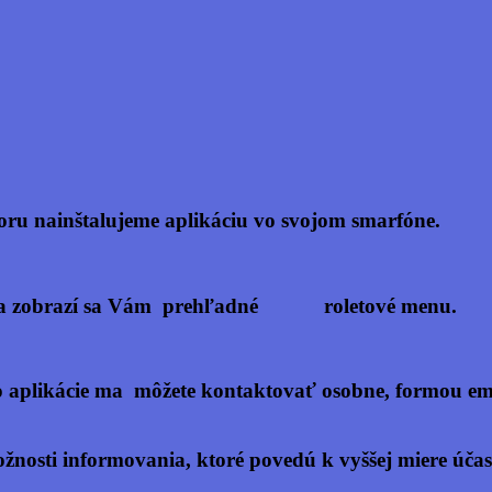
boru nainštalujeme aplikáciu vo svojom smarfóne.
vuje a zobrazí sa Vám prehľadné roletové menu.
 aplikácie ma môžete kontaktovať osobne, formou e
osti informovania, ktoré povedú k vyššej miere účasti