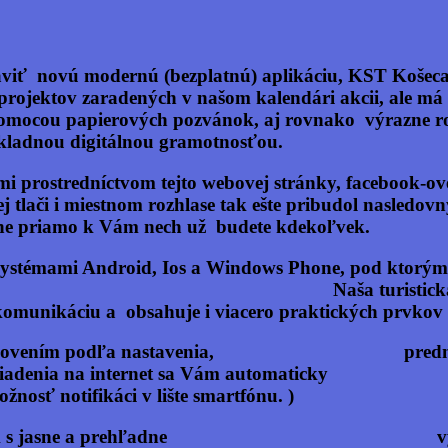
viť novú modernú (
bezplatnú
) aplikáciu,
KST Košeca
 projektov zaradených v našom kalendári akcii, ale m
pomocou papierových pozvánok, aj rovnako výrazne roz
ákladnou digitálnou gramotnosťou.
stredníctvom tejto webovej stránky, facebook-ového
ej tlači i miestnom rozhlase tak ešte pribudol nasledo
sne priamo k Vám nech už budete kdekoľvek.
ystémami Android, Ios a Windows Phone, pod ktorými 
Naša turistická aplikácia je je ni
komunikáciu a obsahuje i viacero praktických prvkov 
u-obnovením podľa nastavenia, prednastavené
na internet sa Vám automaticky zobr
ifikáci v lište smartfónu. )
 celý rok s jasne a prehľadne vyznačenými