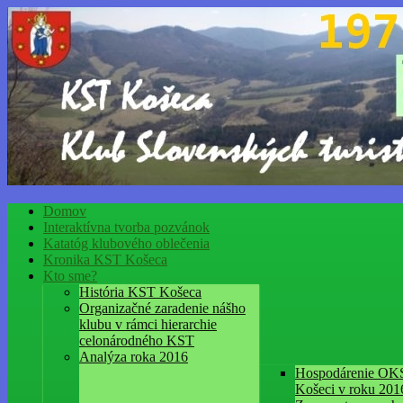
Domov
Interaktívna tvorba pozvánok
Katatóg klubového oblečenia
Kronika KST Košeca
Kto sme?
História KST Košeca
Organizačné zaradenie nášho
klubu v rámci hierarchie
celonárodného KST
Analýza roka 2016
Hospodárenie OK
Košeci v roku 201