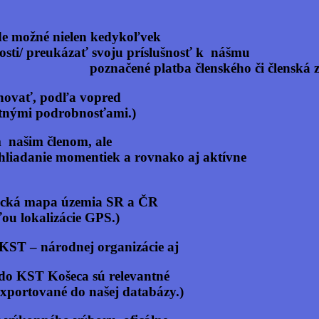
 si bude možné nielen kedykoľvek preu
kázať svoju príslušnosť k ná
platba členského či členská zn
ôcť navrhovať, podľa vopred predvole
drobnosťami.)
šetkým našim členom, ale každému kto
 momentiek a rovnako aj aktívne
turistická mapa územia SR a ČR s turis
ácie GPS.)
ubu, KST – národnej organizácie aj serve
vstúpiť do KST Košeca sú relevantné d
do našej databázy.)