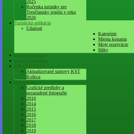
2025
Ročenka turistiky pre
Trenčiansky región v roku
2026
Turistická aplikácia
Udalosti
Kategórie
Miesta konania
Moje rezervácie
štítky
Užitočné odkazy
Zdieľané projekty
ORGÁNY KST
Aktualizované stanovy KST
Košeca
Fotogalérie
Grafické predlohy a
nezaradené fotografie
2010
2014
2015
2016
2017
2018
2019