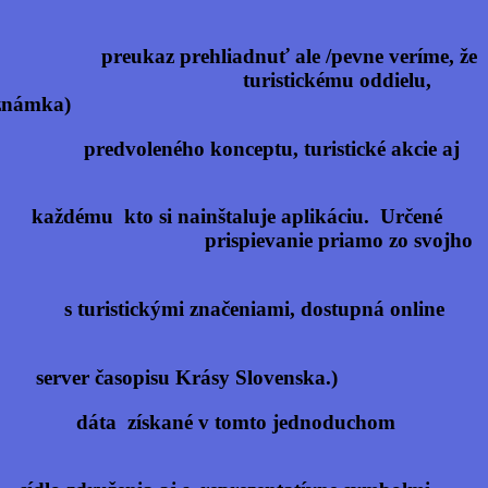
kaz prehliadnuť ale /pevne veríme, že
šmu turistickému oddielu,
ámka)
ného konceptu, turistické akcie aj
 si nainštaluje aplikáciu. Určené
 prispievanie priamo zo svojho
tickými značeniami, dostupná online
r časopisu Krásy Slovenska.)
áta získané v tomto jednoduchom