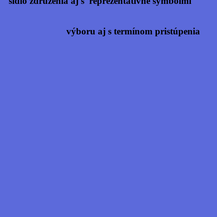
druženia aj s reprezentatívne symbolmi
výboru aj s termínom pristúpenia