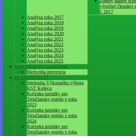
Zmeny stanov schv
výročnej členskej 
I. 2017
Analýza roku 2017
Analýza roku 2018
Analýza roka 2019
Analýza roku 2020
Analýza roka 2021
Analýza roka 2022
Analýza roka 2023
Analýza roka 2024
Analýza roka 2025
Naše príspevky spoločnosti
Medvedia prevencia
PLÁN AKTIVÍT
Stretnutia Výkonného výboru
KST Košeca
Ročenka turistiky pre
Trenčiansky región v roku
2023
Ročenka turistiky pre
Trenčiansky región v roku
2024
Ročenka turistiky pre
Trenčiansky región v roku