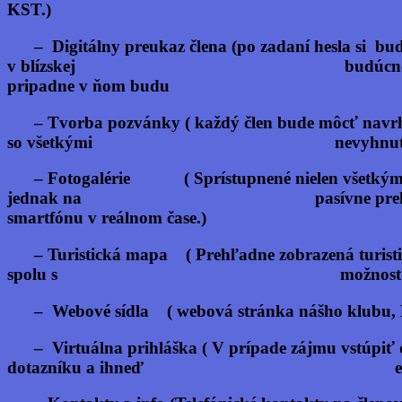
KST.)
–
Digitálny preukaz člena
(po zadaní hesla
v blízskej budúcnosti/ preu
pripadne v ňom budu poznačené 
–
Tvorba pozvánky
( každý člen bude m
so všetkými nevyhnutnými po
–
Fotogalérie
( Sprístupnené nielen v
jednak na pasívne prehliadanie
smartfónu v reálnom čase.)
–
Turistická mapa
( Prehľadne zobrazená 
spolu s možnosťou lokaliz
–
Webové sídla
( webová stránka nášho kl
–
Virtuálna prihláška
( V prípade zájmu 
dotazníku a ihneď exportované 