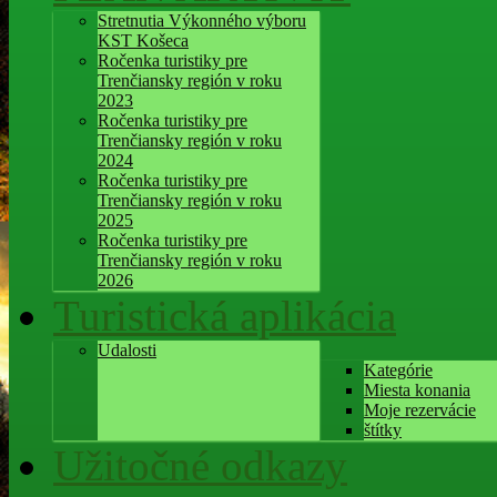
Stretnutia Výkonného výboru
KST Košeca
Ročenka turistiky pre
Trenčiansky región v roku
2023
Ročenka turistiky pre
Trenčiansky región v roku
2024
Ročenka turistiky pre
Trenčiansky región v roku
2025
Ročenka turistiky pre
Trenčiansky región v roku
2026
Turistická aplikácia
Udalosti
Kategórie
Miesta konania
Moje rezervácie
štítky
Užitočné odkazy