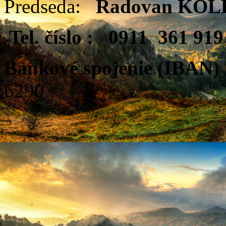
Predseda:
Radovan KO
Tel. číslo : 0911 361 919
Bankové spojenie (IBAN)
6290