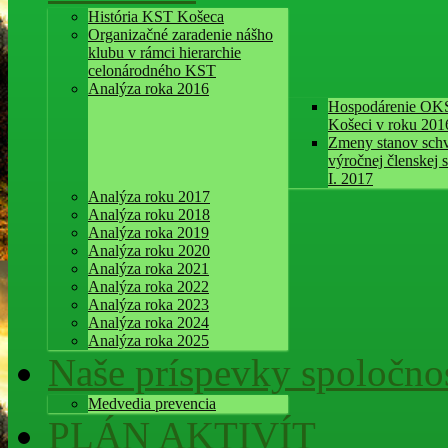
História KST Košeca
Organizačné zaradenie nášho
klubu v rámci hierarchie
celonárodného KST
Analýza roka 2016
Hospodárenie OK
Košeci v roku 201
Zmeny stanov schv
výročnej členskej 
I. 2017
Analýza roku 2017
Analýza roku 2018
Analýza roka 2019
Analýza roku 2020
Analýza roka 2021
Analýza roka 2022
Analýza roka 2023
Analýza roka 2024
Analýza roka 2025
Naše príspevky spoločnos
Medvedia prevencia
PLÁN AKTIVÍT