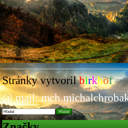
Stránky vytvoril
b
i
r
k
h
o
f
@ mail: mch.michalchrob
Hľadať
Značky