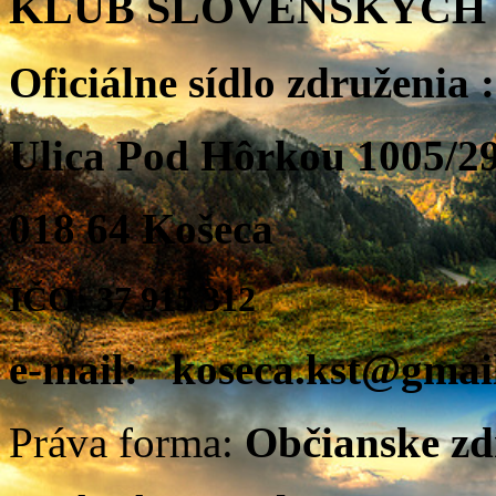
KLUB SLOVENSKÝCH
Oficiálne sídlo združenia :
Ulica Pod Hôrkou 1005/2
018 64 Košeca
IČO: 37 915 312
e-mail: koseca.kst@gmai
Práva forma:
Občianske zd