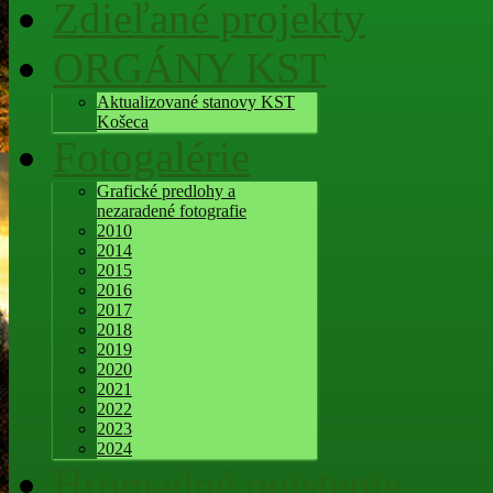
Zdieľané projekty
ORGÁNY KST
Aktualizované stanovy KST
Košeca
Fotogalérie
Grafické predlohy a
nezaradené fotografie
2010
2014
2015
2016
2017
2018
2019
2020
2021
2022
2023
2024
Hromadné poistenie