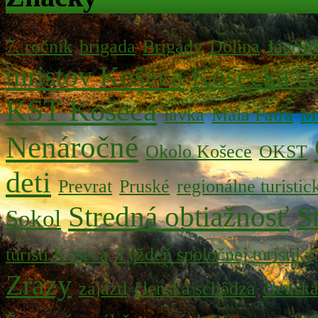
7. ročník
brigada
Brigády
Dolina
Jánoší
turistov Košeca
Kosecká do
KST Košeca
lavka
Malá Fatra
Ma
Nenáročné
Okolo Košece
OKST
deti
Prevrat
Pruské
regionálne turistic
Stredná obtiažnosť
S
Sokol
turisti Košeca
Týždeň spoločnej turistiky
Zrazy
zájazd
členská schôdza
člensk