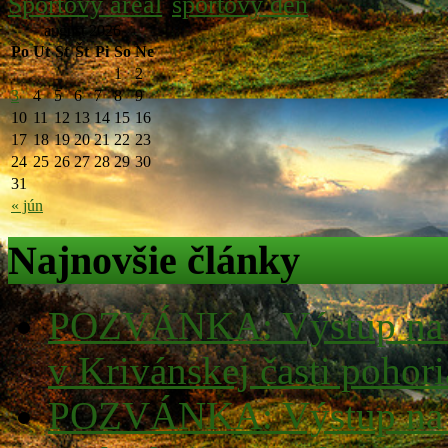
Športový areál
športový deň
august 2026
Po
Ut
St
Št
Pi
So
Ne
1
2
3
4
5
6
7
8
9
10
11
12
13
14
15
16
17
18
19
20
21
22
23
24
25
26
27
28
29
30
31
« jún
Najnovšie články
POZVÁNKA: Výstup na v
v Krivánskej časti pohor
POZVÁNKA: Výstup na v