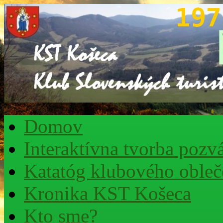
Domov
Interaktívna tvorba pozv
Katatóg klubového obleč
Kronika KST Košeca
Kto sme?