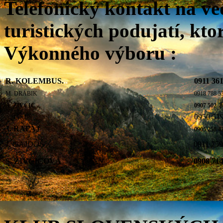
Telefonický kontakt na ve
turistických podujatí, kto
Výkonného výboru :
R. KOL
EMBUS.
..
.
0911 361
M. DRÁBIK
0918 788 5
A. ŽIVČIC
0907 502 8
0950 51
A. JAKUŠ
J. RAFAJ
0905 258 
J. GAJDOŠ
0911 759
S. ŽIVČICOVÁ
0908 71