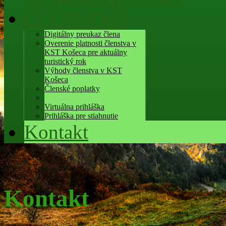
ČLENSTVO
Digitálny preukaz člena
Overenie platnosti členstva v
KST Košeca pre aktuálny
turistický rok
Výhody členstva v KST
Košeca
Členské poplatky
Virtuálna prihláška
Prihláška pre stiahnutie
Kontakt
Kontakt