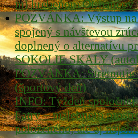
m) hrebeňom Otrhancov 
POZVÁNKA: Výstup na
spojený s návštevou z
doplnený o alternatívu pr
SOKOLIE SKALY (autob
POZVÁNKA: Stretnutie tu
(športový deň)
INFO: Týždeň spoločnej t
Fatry – malebnom prostre
položeného, ale aj najoh