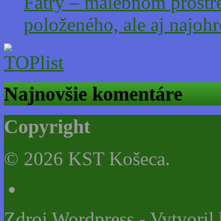
Fatry – malebnom prostre
položeného, ale aj najoh
Najnovšie komentáre
Copyright
© 2026 KST Košeca.
^ NAHOR ^
Zdroj Wordpress - Vytvoril 