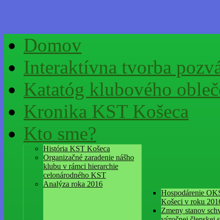
Domov
Interaktívna tvorba pozv
Katatóg klubového obleč
Kronika KST Košeca
Kto sme?
História KST Košeca
Organizačné zaradenie nášho
klubu v rámci hierarchie
celonárodného KST
Analýza roka 2016
Hospodárenie OK
Košeci v roku 201
Zmeny stanov schv
výročnej členskej 