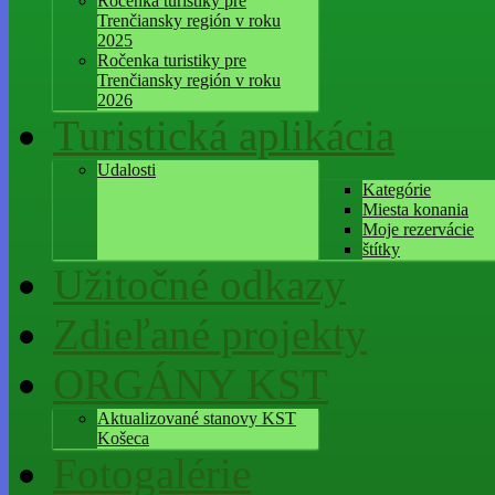
Ročenka turistiky pre
Trenčiansky región v roku
2025
Ročenka turistiky pre
Trenčiansky región v roku
2026
Turistická aplikácia
Udalosti
Kategórie
Miesta konania
Moje rezervácie
štítky
Užitočné odkazy
Zdieľané projekty
ORGÁNY KST
Aktualizované stanovy KST
Košeca
Fotogalérie