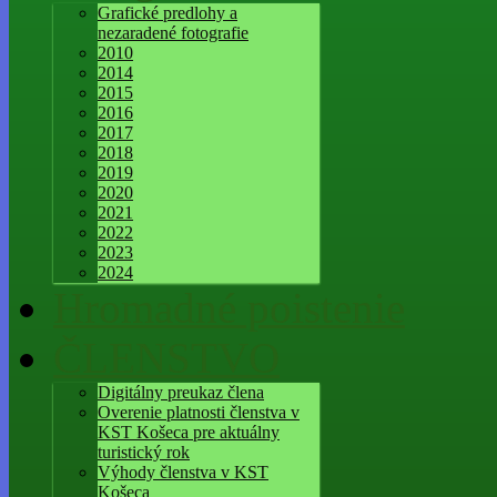
Grafické predlohy a
nezaradené fotografie
2010
2014
2015
2016
2017
2018
2019
2020
2021
2022
2023
2024
Hromadné poistenie
ČLENSTVO
Digitálny preukaz člena
Overenie platnosti členstva v
KST Košeca pre aktuálny
turistický rok
Výhody členstva v KST
Košeca