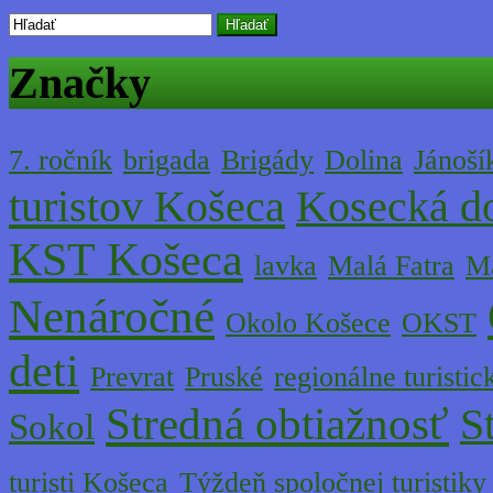
Hľadať
Značky
7. ročník
brigada
Brigády
Dolina
Jánoší
turistov Košeca
Kosecká do
KST Košeca
lavka
Malá Fatra
Ma
Nenáročné
Okolo Košece
OKST
deti
Prevrat
Pruské
regionálne turistic
Stredná obtiažnosť
S
Sokol
turisti Košeca
Týždeň spoločnej turistiky