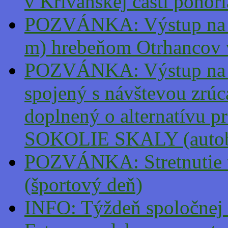
v Krivánskej časti pohor
POZVÁNKA: Výstup na v
m) hrebeňom Otrhancov 
POZVÁNKA: Výstup na
spojený s návštevou z
doplnený o alternatívu pr
SOKOLIE SKALY (autob
POZVÁNKA: Stretnutie tu
(športový deň)
INFO: Týždeň spoločnej t