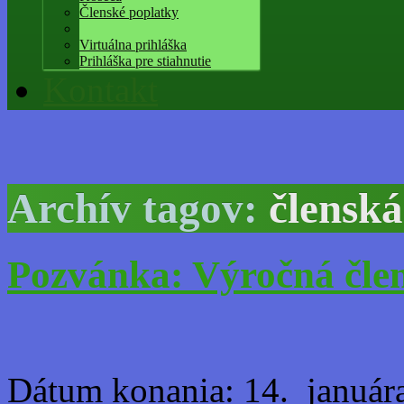
Členské poplatky
Virtuálna prihláška
Prihláška pre stiahnutie
Kontakt
Archív tagov:
člensk
Pozvánka: Výročná čle
Dátum konania: 14. januára