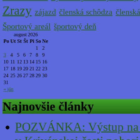
Zrazy
zájazd
členská schôdza
člensk
Športový areál
športový deň
august 2026
Po
Ut
St
Št
Pi
So
Ne
1
2
3
4
5
6
7
8
9
10
11
12
13
14
15
16
17
18
19
20
21
22
23
24
25
26
27
28
29
30
31
« jún
Najnovšie články
POZVÁNKA: Výstup na v