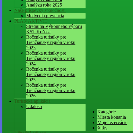
Analýza roka 2025
Naše príspevky spoločnosti
Medvedia prevencia
PLÁN AKTIVÍT
Stretnutia Výkonného výboru
KST Košeca
Ročenka turistiky pre
Trenčiansky región v roku
2023
Ročenka turistiky pre
Trenčiansky región v roku
2024
Ročenka turistiky pre
Trenčiansky región v roku
2025
Ročenka turistiky pre
Trenčiansky región v roku
2026
Turistická aplikácia
Udalosti
Kategórie
Miesta konania
Moje rezervácie
štítky