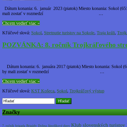
Dátum konania: 6. január 2023 (piatok) Miesto konania: Sokol (651 
mali zostať v rozmedzí …
Chcem vedieť viac »
Kľúčové slová:
Sokol
,
Stretnutie turistov na Sokole
,
Traja králi
,
Trojk
POZVÁNKA: 8. ročník Trojkráľového stret
Dátum konania: 6. januára 2017 (piatok) Miesto konania: Sokol (651
by mali zostať v rozmedzí …
Chcem vedieť viac »
Kľúčové slová:
KST Košeca
,
Sokol
,
Trojkráľový výstup
Hľadať
Značky
Klub slovenských turistov
7. ročník
brigada
Brigády
Dolina
Jánošíkové diery