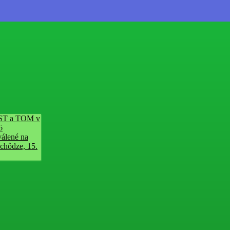
ST a TOM v
6
álené na
schôdze, 15.