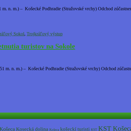
m. n. m.) – Košecké Podhradie (Stražovské vrchy) Odchod zúčastnenýc
ráľový Sokol
,
Trojkráľový výstup
nutia turistov na Sokole
 m. n. m.) – Košecké Podhradie (Stražovské vrchy) Odchod zúčastnený
KST Košec
 Košeca
Kosecká dolina
košeckí turisti
Košeca
KST