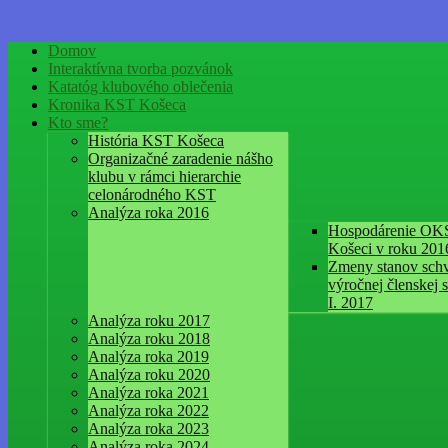
Domov
Interaktívna tvorba pozvánok
Katatóg klubového oblečenia
Kronika KST Košeca
Kto sme?
História KST Košeca
Organizačné zaradenie nášho
klubu v rámci hierarchie
celonárodného KST
Analýza roka 2016
Hospodárenie OK
Košeci v roku 201
Zmeny stanov schv
výročnej členskej 
I. 2017
Analýza roku 2017
Analýza roku 2018
Analýza roka 2019
Analýza roku 2020
Analýza roka 2021
Analýza roka 2022
Analýza roka 2023
Analýza roka 2024