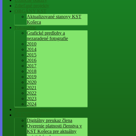
Užitočné odkazy
Zdieľané projekty
ORGÁNY KST
Aktualizované stanovy KST
Košeca
Fotogalérie
Grafické predlohy a
nezaradené fotografie
2010
2014
2015
2016
2017
2018
2019
2020
2021
2022
2023
2024
Hromadné poistenie
ČLENSTVO
Digitálny preukaz člena
Overenie platnosti členstva v
KST Košeca pre aktuálny