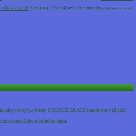
 obtiažnosť
Stretnutia
Trojkráľový výstup
turistika
turisti Košeca
Týždeň
adky novej via ferraty SOKOLIE SKALY (autobusový zájazd)
j najohrozenejšieho národného parku