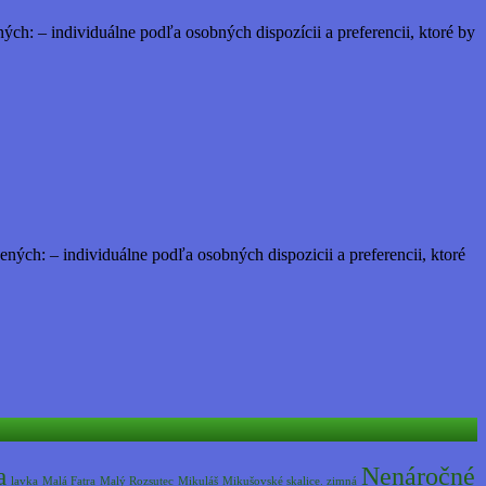
h: – individuálne podľa osobných dispozícii a preferencii, ktoré by
ch: – individuálne podľa osobných dispozicii a preferencii, ktoré
Nenáročné
a
lavka
Malá Fatra
Malý Rozsutec
Mikuláš
Mikušovské skalice. zimná