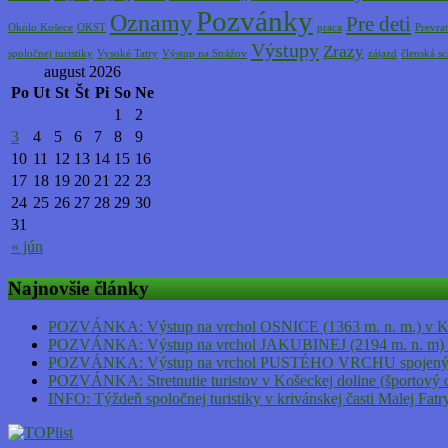
Pozvánky
Oznamy
Pre deti
Okolo Košece
OKST
praca
Prevrat
Výstupy
Zrazy
spoločnej turistiky
Vysoké Tatry
Výstup na Strážov
zájazd
členská s
august 2026
Po
Ut
St
Št
Pi
So
Ne
1
2
3
4
5
6
7
8
9
10
11
12
13
14
15
16
17
18
19
20
21
22
23
24
25
26
27
28
29
30
31
« jún
Najnovšie články
POZVÁNKA: Výstup na vrchol OSNICE (1363 m. n. m.) v Kriv
POZVÁNKA: Výstup na vrchol JAKUBINEJ (2194 m. n. m) h
POZVÁNKA: Výstup na vrchol PUSTÉHO VRCHU spojený s ná
POZVÁNKA: Stretnutie turistov v Košeckej doline (športový 
INFO: Týždeň spoločnej turistiky v krivánskej časti Malej Fat