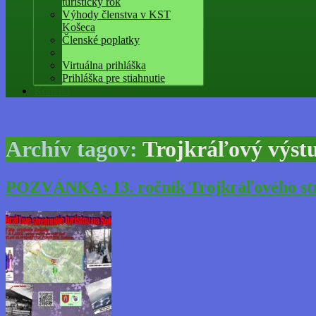
turistický rok
Výhody členstva v KST
Košeca
Členské poplatky
Virtuálna prihláška
Prihláška pre stiahnutie
Kontakt
Archív tagov:
Trojkráľový výst
POZVÁNKA: 13. ročník Trojkráľového stret