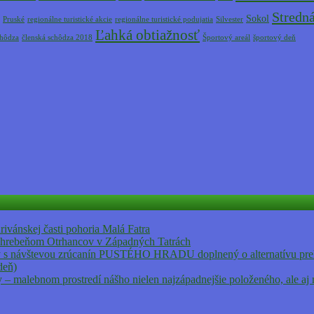
Stredná
Sokol
Pruské
regionálne turistické akcie
regionálne turistické podujatia
Silvester
Ľahká obtiažnosť
chôdza
členská schôdza 2018
Športový areál
športový deň
ánskej časti pohoria Malá Fatra
rebeňom Otrhancov v Západných Tatrách
vštevou zrúcanín PUSTÉHO HRADU doplnený o alternatívu prehli
deň)
ry – malebnom prostredí nášho nielen najzápadnejšie položeného, ale a