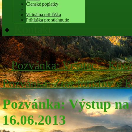
Členské poplatky
Virtuálna prihláška
Prihláška pre stiahnutie
Kontakt
«
Pozvánka: Vršatec – Kriv
Pozvánka: Zraz turistov v 
Pozvánka: Výstup na 
16.06.2013