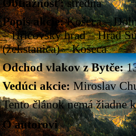
Obtiažnosť:
stredná
Popis akcie:
Košeca – Doln
– Hričovský hrad – Hrad S
(žel.stanica) – Košeca
Odchod vlakov z Bytče:
13
Vedúci akcie:
Miroslav Ch
Tento článok nemá žiadne k
O autorovi