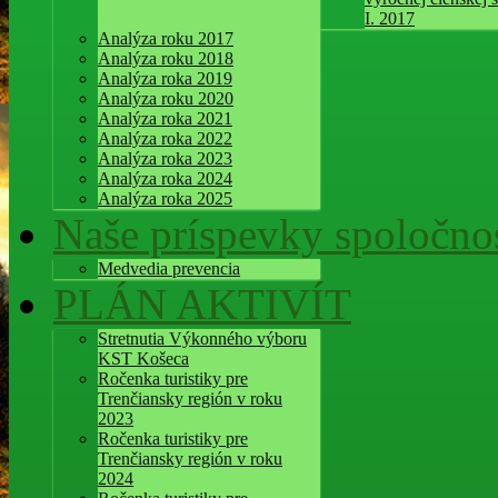
I. 2017
Analýza roku 2017
Analýza roku 2018
Analýza roka 2019
Analýza roku 2020
Analýza roka 2021
Analýza roka 2022
Analýza roka 2023
Analýza roka 2024
Analýza roka 2025
Naše príspevky spoločnos
Medvedia prevencia
PLÁN AKTIVÍT
Stretnutia Výkonného výboru
KST Košeca
Ročenka turistiky pre
Trenčiansky región v roku
2023
Ročenka turistiky pre
Trenčiansky región v roku
2024