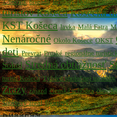
7. ročník
brigada
Brigády
Dolina
Jánoší
turistov Košeca
Kosecká do
KST Košeca
lavka
Malá Fatra
Ma
Nenáročné
Okolo Košece
OKST
deti
Prevrat
Pruské
regionálne turistic
Stredná obtiažnosť
S
Sokol
turisti Košeca
Týždeň spoločnej turistiky
Zrazy
zájazd
členská schôdza
člensk
Športový areál
športový deň
august 2026
Po
Ut
St
Št
Pi
So
Ne