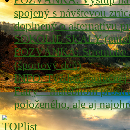
spojený s návštevou z
doplnený o alternatívu pr
SOKOLIE SKALY (autob
POZVÁNKA: Stretnutie tu
(športový deň)
INFO: Týždeň spoločnej t
Fatry – malebnom prostre
položeného, ale aj najoh