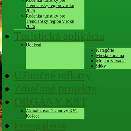
Ročenka turistiky pre
Trenčiansky región v roku
2025
Ročenka turistiky pre
Trenčiansky región v roku
2026
Turistická aplikácia
Udalosti
Kategórie
Miesta konania
Moje rezervácie
štítky
Užitočné odkazy
Zdieľané projekty
ORGÁNY KST
Aktualizované stanovy KST
Košeca
Fotogalérie