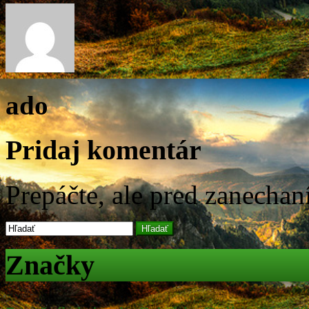
ado
Pridaj komentár
Prepáčte, ale pred zanecha
Hľadať
Značky