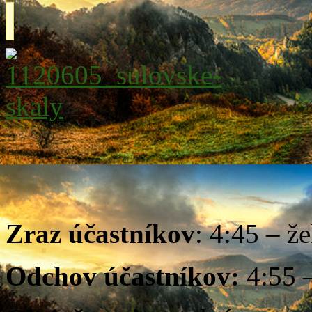
Zraz účastníkov
: 4:45 – ž
Odchov účastníkov:
4:55 