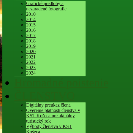
Grafické predlohy a
nezaradené fotografie
2010
2014
2015
2016
2017
2018
2019
2020
2021
2022
2023
2024
Hromadné poistenie
ČLENSTVO
Digitálny preukaz člena
Overenie platnosti členstva v
KST Košeca pre aktuálny
turistický rok
Výhody členstva v KST
Košeca