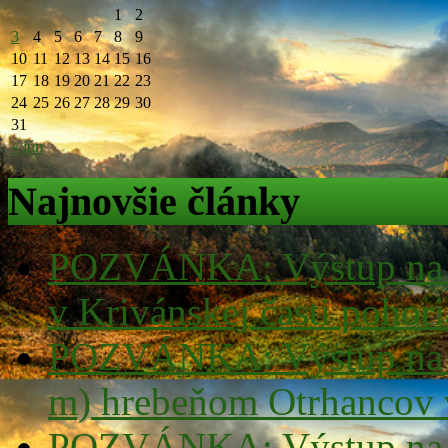
1
2
3
4
5
6
7
8
9
10
11
12
13
14
15
16
17
18
19
20
21
22
23
24
25
26
27
28
29
30
31
« jún
Najnovšie články
POZVÁNKA: Výstup na v
v Krivánskej časti pohor
POZVÁNKA: Výstup na v
m) hrebeňom Otrhancov 
POZVÁNKA: Výstup na